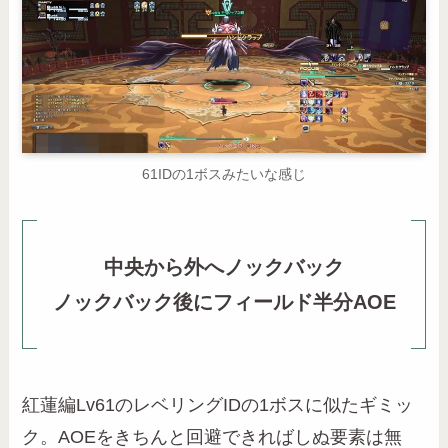
61IDの1ボスみたいな感じ
中央から外へノックバック
ノックバック後にフィールド半分AOE
紅蓮編Lv61のレベリングIDの1ボスに似たギミッ
ク。AOEをきちんと回避できればしぬ要素は無