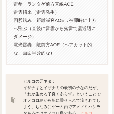
雷拳 ランタゲ前方直線AOE
雷雲招来（雷雲発生）
四股踏み 距離減衰AOE→被弾時に上方
へ飛ぶ（直後に雷雲から落雷で雲近辺に
ダメージ）
電光雷轟 敵前方AOE（ヘアカット的
な、画面半分的な）
ヒルコの元ネタ：
イザナギとイザナミの最初の子なのだが、
「わが生める子良くあらず」ということで
オノコロ島から船に乗せられて流されてし
まう。ちなみにゲーム内でアメノミハシラ
があるのはオノコロ島である。
ヒルコ