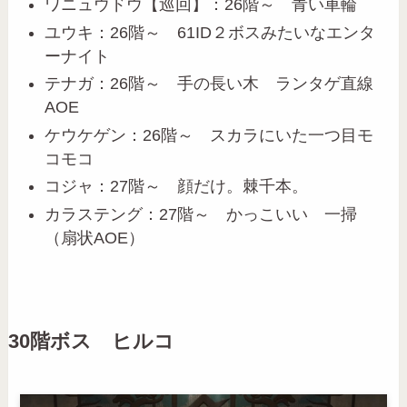
ワニュウドウ【巡回】：26階～ 青い車輪
ユウキ：26階～ 61ID２ボスみたいなエンタ
ーナイト
テナガ：26階～ 手の長い木 ランタゲ直線
AOE
ケウケゲン：26階～ スカラにいた一つ目モ
コモコ
コジャ：27階～ 顔だけ。棘千本。
カラステング：27階～ かっこいい 一掃
（扇状AOE）
30階ボス ヒルコ