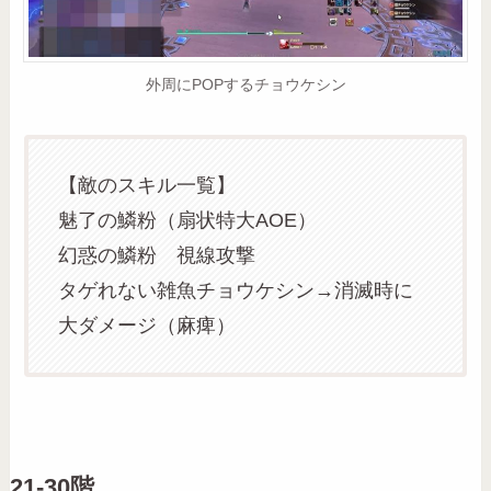
外周にPOPするチョウケシン
【敵のスキル一覧】
魅了の鱗粉（扇状特大AOE）
幻惑の鱗粉 視線攻撃
タゲれない雑魚チョウケシン→消滅時に
大ダメージ（麻痺）
21-30階