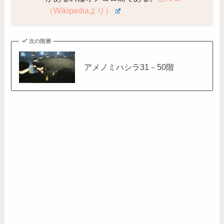
（Wikipediaより）
次の階層
アメノミハシラ31－50階