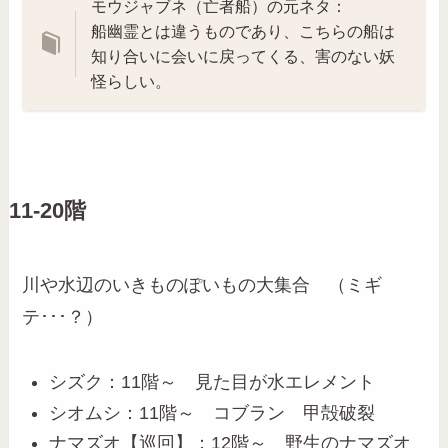
モウジャブネ（亡者船）の元ネタ：
船幽霊とは違うものであり、こちらの船は
知り合いに会いに戻ってくる、害のない妖
怪らしい。
11-20階
川や水辺のいきものぽいもの大集合 （ミギ
テ･･･？）
シズク：11階～ 見た目が水エレメント
シオムシ：11階～ コブラン 甲殻破裂
ナマズオ【巡回】：12階～ 野生のナマズオ