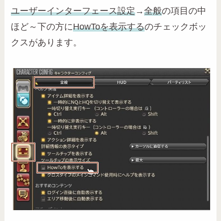
ユーザーインターフェース設定
→
全般
の項目の中
ほど～下の方に
HowToを表示する
のチェックボッ
クスがあります。