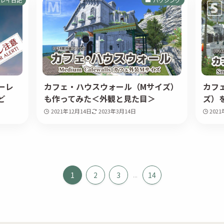
ーレ
カフェ・ハウスウォール（Mサイズ）
カフ
ど
も作ってみた＜外観と見た目＞
ズ）
2021年12月14日
2023年3月14日
202
1
2
3
...
14