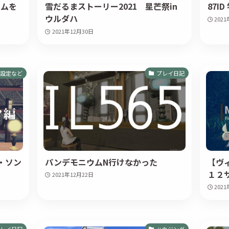
ームを
雪だるまストーリー2021 星芒祭in
87I
ウルダハ
202
2021年12月30日
設定など
プレイ日記
・ソン
パンデモニウムN行けなかった
【ヴ
１２サ
2021年12月22日
202
レイ日記
ハウジング