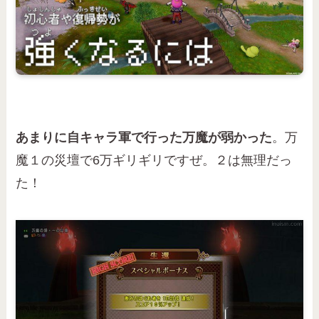
あまりに自キャラ軍で行った万魔が弱かった
。万
魔１の災壇で6万ギリギリですぜ。２は無理だっ
た！