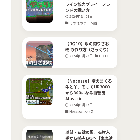
ライン協力プレイ フレ
(10)
ンドの誘い方
2024年8月21日
(36)
その他のゲーム話
(18)
(10)
【DQ10】氷の釣りざお
改 の作り方（ざっくり）
(18)
2024年6月23日
DQ10
(13)
【Necesse】増えまくる
牛と羊、そしてHP2000
から800になる自警団
Alastair
2024年9月17日
Necesse:ネセス
激闘・石壁の関。石材入
手から拠点Lv3へ【生息演