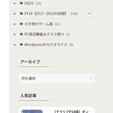
DQ10
(22)
FF14【2017–2023の記録】
(540)
(164)
その他のゲーム話
(11)
(38)
PC周辺機器＆デスク周り
(7)
(6)
Wordpressのカスタマイズ
(6)
(40)
アーカイブ
(17)
(144)
ア
(33)
ー
カ
(10)
イ
人気記事
ブ
(8)
(12)
【テラリアPS4版】オン