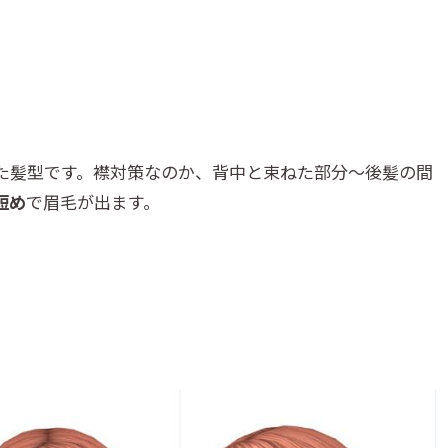
た髪型です。襟対策なのか、背中と束ねた部分～後髪の間
短め
で眉毛が出ます。