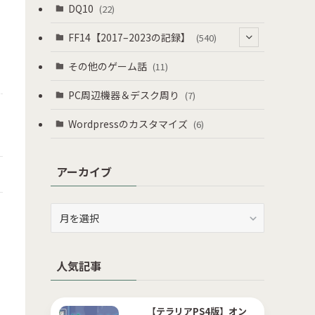
DQ10
(22)
FF14【2017–2023の記録】
(540)
(164)
その他のゲーム話
(11)
(38)
PC周辺機器＆デスク周り
(7)
(6)
Wordpressのカスタマイズ
(6)
(40)
アーカイブ
(17)
(144)
ア
(33)
ー
カ
(10)
イ
人気記事
ブ
(8)
(12)
【テラリアPS4版】オン