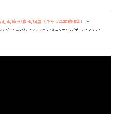
つ/走る/座る/寝る/宿屋（キャラ基本動作集）
ハイランダー・エレゼン・ララフェル・ミコッテ・ルガディン・アウラ・