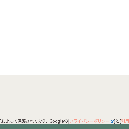
HAによって保護されており、Googleの[
プライバシーポリシー
]と[
利用