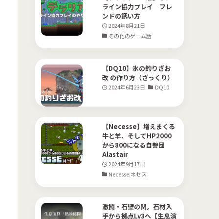
ライン協力プレイ フレ
(10)
ンドの誘い方
2024年8月21日
(36)
その他のゲーム話
(18)
(10)
【DQ10】氷の釣りざお
改 の作り方（ざっくり）
(18)
2024年6月23日
DQ10
(13)
【Necesse】増えまくる
牛と羊、そしてHP2000
から800になる自警団
Alastair
2024年9月17日
Necesse:ネセス
激闘・石壁の関。石材入
手から拠点Lv3へ【生息演