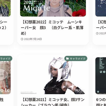
ンシー
【幻想薬2022】ミコッテ ムーンキ
【幻
の２）
ーパー女 顔3 （白グレー系・肌薄
ーパー
め）
202
2022年7月14日
ラメイク
キャラメイク
女性
【幻想薬2021】ミコッテ女、顔3サン
6つ
シーカー（ブラウン肌/褐色）
顔と