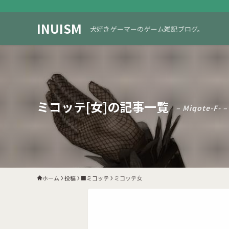
INUISM
犬好きゲーマーのゲーム雑記ブログ。
ミコッテ[女]の記事一覧
– Miqote-F- –
ホーム
投稿
■ミコッテ
ミコッテ女