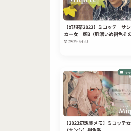
【幻想薬2022】ミコッテ サ
カー女 顔3（肌濃いめ褐色そ
2022年9月5日
キャ
【2022幻想薬メモ】ミコッテ
（サンシ）褐色系