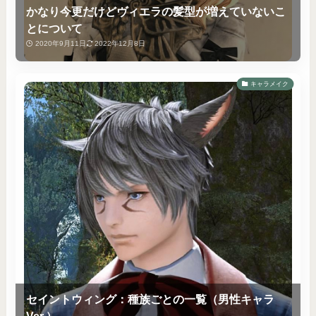
かなり今更だけどヴィエラの髪型が増えていないこ
とについて
2020年9月11日
2022年12月8日
キャラメイク
セイントウィング：種族ごとの一覧（男性キャラ
Ver.）