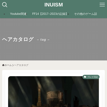
INUISM
Youtube関連
FF14【2017–2023の記録】
その他のゲーム話
ヘアカタログ
– tag –
ホーム
ヘアカタログ
プレイ日記